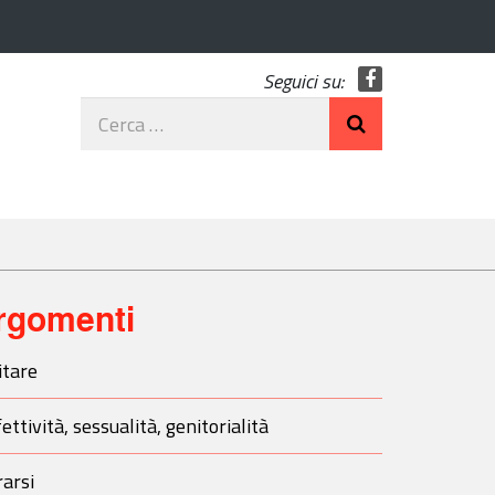
Seguici su:
Facebook
Cerca
nel
sito
rgomenti
itare
ettività, sessualità, genitorialità
arsi