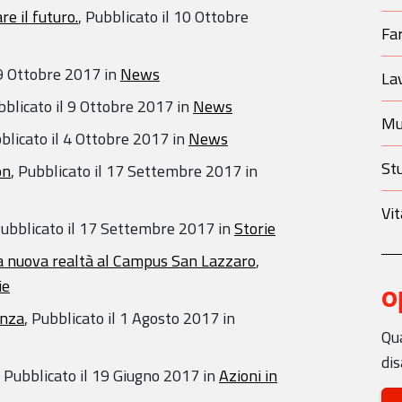
e il futuro.
,
Pubblicato il
10 Ottobre
Fa
9 Ottobre 2017
in
News
La
blicato il
9 Ottobre 2017
in
News
Mu
blicato il
4 Ottobre 2017
in
News
St
on
,
Pubblicato il
17 Settembre 2017
in
Vit
ubblicato il
17 Settembre 2017
in
Storie
 una nuova realtà al Campus San Lazzaro
,
ie
o
enza
,
Pubblicato il
1 Agosto 2017
in
Qua
dis
,
Pubblicato il
19 Giugno 2017
in
Azioni in