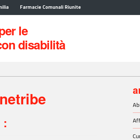
ilia
Farmacie Comunali Riunite
 per le
on disabilità
a
netribe
Ab
 :
Aff
Cur