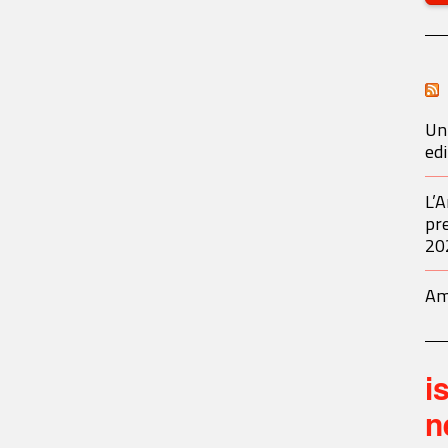
Un 
ed
L’A
pre
20
Am
i
n