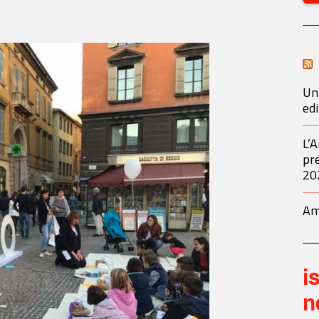
Un 
ed
L’A
pre
20
Am
i
n