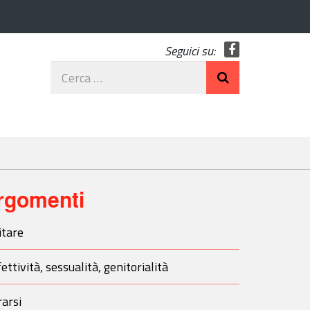
Seguici su:
Facebook
Cerca
nel
sito
rgomenti
itare
ettività, sessualità, genitorialità
arsi