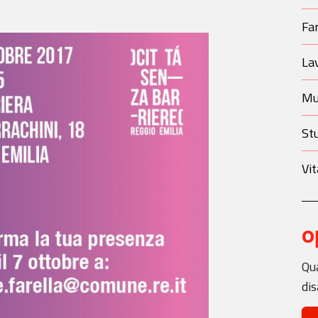
Fa
La
Mu
St
Vit
o
Qua
dis