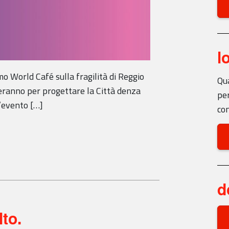
l
mo World Café sulla fragilità di Reggio
Qua
teranno per progettare la Città denza
per
l’evento […]
con
d
lto.