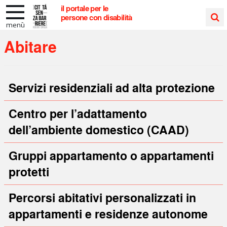
il portale per le
persone con disabilità
menù
Cerca
Abitare
nel
sito
Servizi residenziali ad alta protezione
Centro per l’adattamento
dell’ambiente domestico (CAAD)
Gruppi appartamento o appartamenti
protetti
Percorsi abitativi personalizzati in
appartamenti e residenze autonome